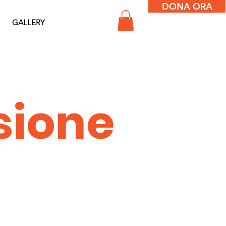
DONA ORA
GALLERY
sione