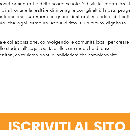
ostri orfanotrofi e delle nostre scuole è di vitale importanza. 
 affrontare la realtà e di interagire con gli altri. I nostri prog
erli persone autonome, in grado di affrontare sfide e difficolt
mo che ogni bambino abbia diritto a un futuro dignitoso, l
 e collaborazione, coinvolgendo le comunità locali per creare
o studio, all’acqua pulita e alle cure mediche di base.
enitori, costruiamo ponti di solidarietà che cambiano vite.
ISCRIVITI AL SITO